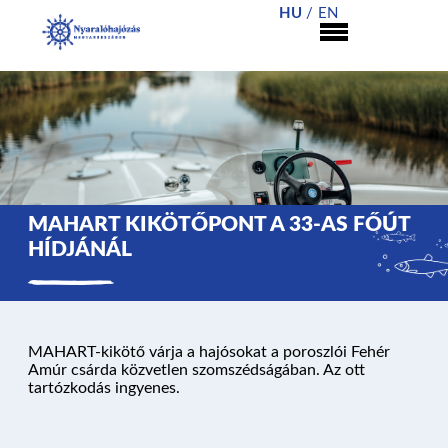
HU
EN
MAHART KIKÖTŐPONT A 33-AS FŐÚT
HÍDJÁNÁL
NYARALÓHAJÓZÁS
MAHART-kikötő várja a hajósokat a poroszlói Fehér
Amúr csárda közvetlen szomszédságában. Az ott
HAJÓK
tartózkodás ingyenes.