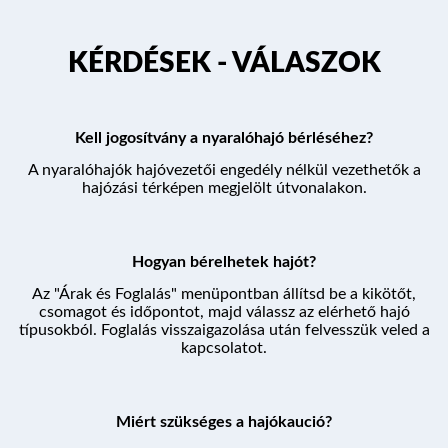
KIKÖTŐK
KÉRDÉSEK - VÁLASZOK
ÚTVONALAK
Kell jogosítvány a nyaralóhajó bérléséhez?
KÉRDÉSEK
A nyaralóhajók hajóvezetői engedély nélkül vezethetők a
hajózási térképen megjelölt útvonalakon.
PROGRAM
Hogyan bérelhetek hajót?
Az "Árak és Foglalás" menüpontban állítsd be a kikötőt,
csomagot és időpontot, majd válassz az elérhető hajó
típusokból. Foglalás visszaigazolása után felvesszük veled a
ÁRAK ÉS FOGLALÁS
kapcsolatot.
Miért szükséges a hajókaució?