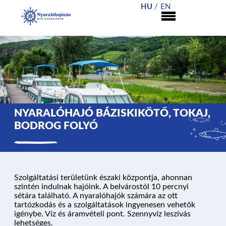
HU
EN
NYARALÓHAJÓ BÁZISKIKÖTŐ, TOKAJ,
BODROG FOLYÓ
NYARALÓHAJÓZÁS
Szolgáltatási területünk északi központja, ahonnan
szintén indulnak hajóink. A belvárostól 10 percnyi
sétára található. A nyaralóhajók számára az ott
tartózkodás és a szolgáltatások ingyenesen vehetők
HAJÓK
igénybe. Víz és áramvételi pont. Szennyvíz leszívás
lehetséges.