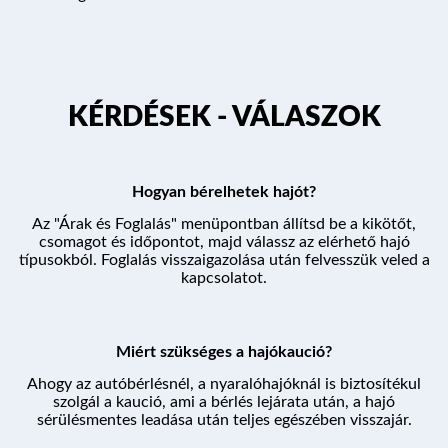
KIKÖTŐK
KÉRDÉSEK - VÁLASZOK
ÚTVONALAK
Hogyan bérelhetek hajót?
KÉRDÉSEK
Az "Árak és Foglalás" menüpontban állítsd be a kikötőt,
csomagot és időpontot, majd válassz az elérhető hajó
típusokból. Foglalás visszaigazolása után felvesszük veled a
kapcsolatot.
PROGRAM
Miért szükséges a hajókaució?
ÁRAK ÉS FOGLALÁS
Ahogy az autóbérlésnél, a nyaralóhajóknál is biztosítékul
szolgál a kaució, ami a bérlés lejárata után, a hajó
sérülésmentes leadása után teljes egészében visszajár.