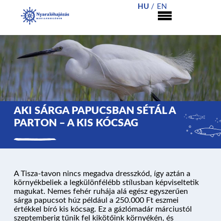
HU
EN
AKI SÁRGA PAPUCSBAN SÉTÁL A
PARTON – A KIS KÓCSAG
A Tisza-tavon nincs megadva dresszkód, így aztán a
környékbeliek a legkülönfélébb stílusban képviseltetik
magukat. Nemes fehér ruhája alá egész egyszerűen
sárga papucsot húz például a 250.000 Ft eszmei
értékkel bíró kis kócsag. Ez a gázlómadár márciustól
szeptemberig tűnik fel kikötőink környékén, és