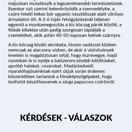
májusban mutatkozik a legszerelmesebb természetűnek.
Ilyenkor szó szerint belevörösödik a szenvedélybe, a
csőre feletti kékes bőr ugyanis nászidőszak alatt vöröses
árnyalatot ölt. A 3-6 tojás felvigyázásánál teljesen
NYARALÓHAJÓZÁS
egyenlő a munkamegosztás a kis kócsag párok között, a
fiókák kikelése után pedig szorgosan táplálják a
csemetéket, akik aztán 40-50 naposan kelnek szárnyra.
A kis kócsag kiváló akrobata, hiszen vadászat közben
HAJÓK
nemcsak az alacsony vízben, de akár a vízinövények
levelein is magabiztosan sétál, hogy észrevegye, majd
nyomban le is nyelje a balszerencsésebb kétéltűeket,
apróbb halakat, rovarokat. Madárkedvelő
KIKÖTŐK
nyaralóhajósainknak ezért útjuk során érdemes
készenlétben tartaniuk a fényképezőgépeket, hogy
lesifotót készíthessenek a sárga papucsos csőrösről.
ÚTVONALAK
KÉRDÉSEK
KÉRDÉSEK - VÁLASZOK