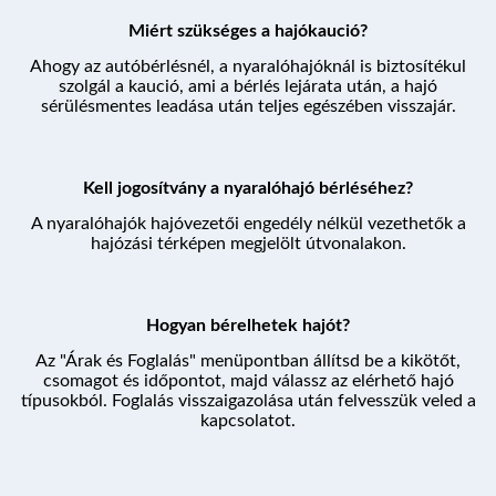
PROGRAM
Miért szükséges a hajókaució?
Ahogy az autóbérlésnél, a nyaralóhajóknál is biztosítékul
szolgál a kaució, ami a bérlés lejárata után, a hajó
sérülésmentes leadása után teljes egészében visszajár.
ÁRAK ÉS FOGLALÁS
Kell jogosítvány a nyaralóhajó bérléséhez?
A nyaralóhajók hajóvezetői engedély nélkül vezethetők a
hajózási térképen megjelölt útvonalakon.
Hogyan bérelhetek hajót?
Az "Árak és Foglalás" menüpontban állítsd be a kikötőt,
csomagot és időpontot, majd válassz az elérhető hajó
típusokból. Foglalás visszaigazolása után felvesszük veled a
kapcsolatot.