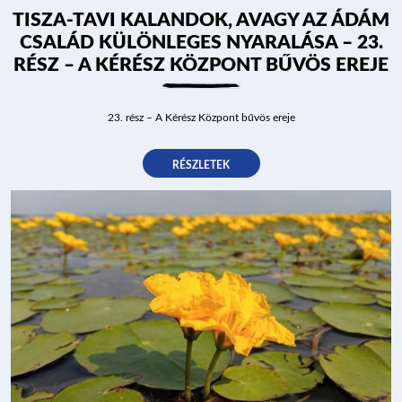
TISZA-TAVI KALANDOK, AVAGY AZ ÁDÁM
NYARALÓHAJÓZÁS
CSALÁD KÜLÖNLEGES NYARALÁSA – 23.
RÉSZ – A KÉRÉSZ KÖZPONT BŰVÖS EREJE
HAJÓK
23. rész – A Kérész Központ bűvös ereje
RÉSZLETEK
KIKÖTŐK
ÚTVONALAK
KÉRDÉSEK
PROGRAM