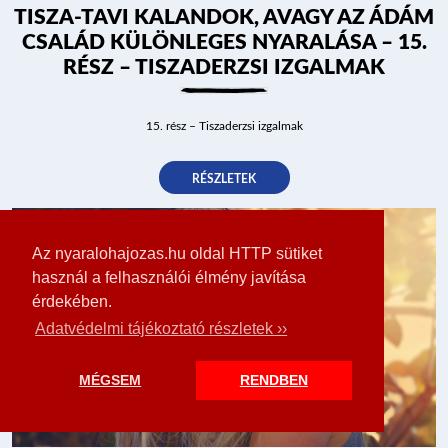
TISZA-TAVI KALANDOK, AVAGY AZ ÁDÁM
CSALÁD KÜLÖNLEGES NYARALÁSA – 15.
RÉSZ – TISZADERZSI IZGALMAK
15. rész – Tiszaderzsi izgalmak
RÉSZLETEK
Az nyaralohajozas.hu oldal HTTP sütiket
használ a felhasználói élmény javítása
érdekében.
Adatvédelmi tájékoztató részletek ››
MÉGSEM
RENDBEN