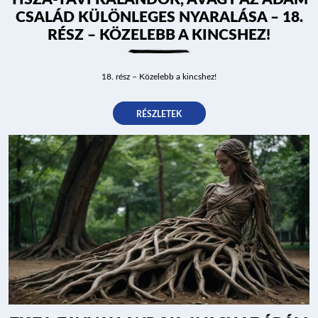
CSALÁD KÜLÖNLEGES NYARALÁSA – 18.
RÉSZ – KÖZELEBB A KINCSHEZ!
18. rész – Közelebb a kincshez!
RÉSZLETEK