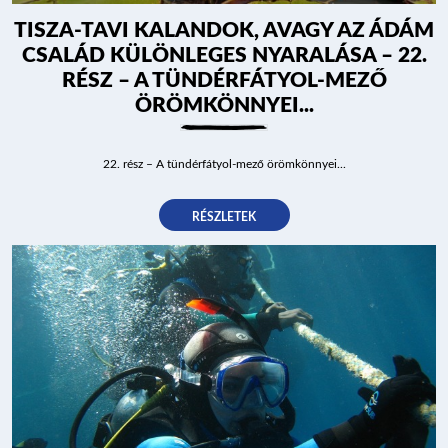
TISZA-TAVI KALANDOK, AVAGY AZ ÁDÁM
CSALÁD KÜLÖNLEGES NYARALÁSA – 22.
RÉSZ – A TÜNDÉRFÁTYOL-MEZŐ
ÁRAK ÉS FOGLALÁS
ÖRÖMKÖNNYEI...
22. rész – A tündérfátyol-mező örömkönnyei...
RÉSZLETEK