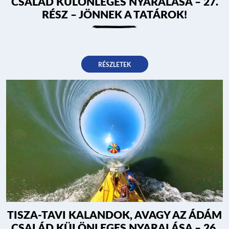
CSALÁD KÜLÖNLEGES NYARALÁSA – 27.
RÉSZ – JÖNNEK A TATÁROK!
RÉSZLETEK
TISZA-TAVI KALANDOK, AVAGY AZ ÁDÁM
CSALÁD KÜLÖNLEGES NYARALÁSA – 26.