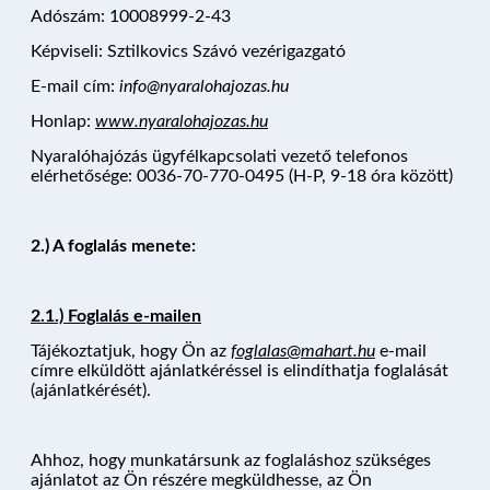
Adószám: 10008999-2-43
Képviseli: Sztilkovics Szávó vezérigazgató
E-mail cím:
info
@nyaralohajozas.hu
Honlap:
www.nyaralohajozas.hu
Nyaralóhajózás ügyfélkapcsolati vezető telefonos
elérhetősége: 0036-70-770-0495 (H-P, 9-18 óra között)
2.) A foglalás menete:
2.1.) Foglalás e-mailen
Tájékoztatjuk, hogy Ön az
foglalas
@
mahart.hu
e-mail
címre elküldött ajánlatkéréssel is elindíthatja foglalását
(ajánlatkérését).
Ahhoz, hogy munkatársunk az foglaláshoz szükséges
ajánlatot az Ön részére megküldhesse, az Ön