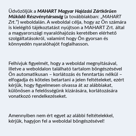
Üdvözöljük a
MAHART Magyar Hajózási Zártkörűen
Működő Részvénytársaság
(a továbbiakban: „
MAHART
Zrt.
”) weboldalán. A weboldal célja, hogy az Ön számára
is kielégítő tájékoztatást nyújtson a MAHART Zrt. által
a magyarországi nyaralóhajózás keretében elérhető
szolgáltatásokról, valamint hogy Ön gyorsan és
könnyedén nyaralóhajót foglalhasson.
Felhívjuk figyelmét, hogy a weboldal megnyitásával,
illetve a weboldalon található tartalom böngészésével
Ön automatikusan – korlátozás és fenntartás nélkül –
elfogadja és köteles betartani a jelen feltételeket, ezért
kérjük, hogy figyelmesen olvassa át az alábbiakat,
különösen a felelősségünk kizárására, korlátozására
vonatkozó rendelkezéseket.
Amennyiben nem ért egyet az alábbi feltételekkel,
kérjük, hagyjon fel a weboldal böngészésével!