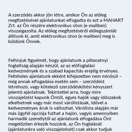
A szerződés akkor jön létre, amikor Ön az előleg
megfizetésével ajánlatunkat elfogadta és ezt a MAHART
Zrt. az Ön részére elektronikus úton (e-mailben)
visszaigazolta. Az előleg megfizetéséről előlegszámlát
állítunk ki, amit elektronikus úton (e-mailben) meg is
küldünk Önnek.
Felhívjuk figyelmét, hogy ajánlatunk a pillanatnyi
foglaltság alapján készül, az az előfoglalási
kedvezmények és a szabad kapacitás erejéig érvényes.
Feltételes ajánlatunk ekként kifejezetten nem minősül –
még annak elfogadása esetén sem – szerződést
létrehozó, vagy kötelező szerződéskötési kényszert
jelentő ajánlatnak. Tekintettel arra, hogy mire
visszajelzést kapunk Öntől, egyes hajók vagy időszakok
NYARALÓHAJÓZÁS
elkelhetnek vagy már most várólistásak, idővel a
kedvezményes áruk is változhat. Várólista alapján már
más ügyfél opciója futhat a hajón, vagyis amennyiben
harmadik személytől az ajánlatunk elfogadása Önt
HAJÓK
megelőzően érkezik hozzánk, az Ön foglalását
(ajánlatunkra való visszajelzését) csak akkor tudjuk