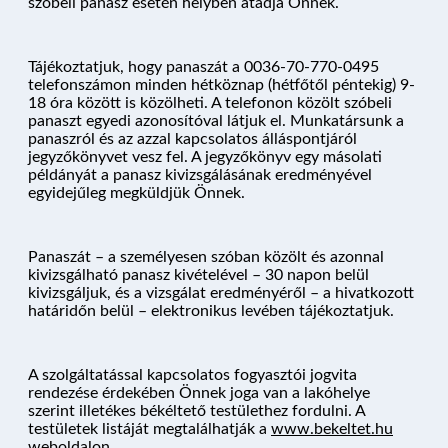
szóbeli panasz esetén helyben átadja Önnek.
Tájékoztatjuk, hogy panaszát a 0036-70-770-0495
telefonszámon minden hétköznap (hétfőtől péntekig) 9-
18 óra között is közölheti. A telefonon közölt szóbeli
panaszt egyedi azonosítóval látjuk el. Munkatársunk a
panaszról és az azzal kapcsolatos álláspontjáról
jegyzőkönyvet vesz fel. A jegyzőkönyv egy másolati
példányát a panasz kivizsgálásának eredményével
egyidejűleg megküldjük Önnek.
Panaszát – a személyesen szóban közölt és azonnal
kivizsgálható panasz kivételével – 30 napon belül
kivizsgáljuk, és a vizsgálat eredményéről – a hivatkozott
határidőn belül – elektronikus levében tájékoztatjuk.
A szolgáltatással kapcsolatos fogyasztói jogvita
rendezése érdekében Önnek joga van a lakóhelye
szerint illetékes békéltető testülethez fordulni. A
testületek listáját megtalálhatják a
www.bekeltet.hu
weboldalon.