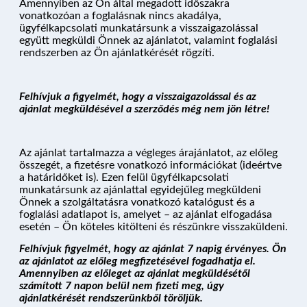
Amennyiben az Ön által megadott időszakra
vonatkozóan a foglalásnak nincs akadálya,
ügyfélkapcsolati munkatársunk a visszaigazolással
együtt megküldi Önnek az ajánlatot, valamint foglalási
rendszerben az Ön ajánlatkérését rögzíti.
Felhívjuk a figyelmét, hogy a visszaigazolással és az
ajánlat megküldésével a szerződés még nem jön létre!
Az ajánlat tartalmazza a végleges árajánlatot, az előleg
összegét, a fizetésre vonatkozó információkat (ideértve
a határidőket is). Ezen felül ügyfélkapcsolati
munkatársunk az ajánlattal egyidejűleg megküldeni
Önnek a szolgáltatásra vonatkozó katalógust és a
foglalási adatlapot is, amelyet – az ajánlat elfogadása
esetén – Ön köteles kitölteni és részünkre visszaküldeni.
Felhívjuk figyelmét, hogy az ajánlat 7 napig érvényes. Ön
az ajánlatot az előleg megfizetésével fogadhatja el.
Amennyiben az előleget az ajánlat megküldésétől
számított 7 napon belül nem fizeti meg, úgy
ajánlatkérését rendszerünkből töröljük.