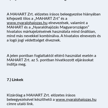
A MAHART Zrt. előzetes írásos beleegyezése hiányában
kifejezett tilos a „MAHART Zrt” és a
www.nyaralohajozas.hu
elnevezések, valamint a
MAHART és a „Nyaralóhajózás Magyarországon”
hivatalos márkajelzéseinek használata mind önállóan,
mind más nevekkel kombinálva. A hivatalos elnevezés és
a logó jogi védettséget élveznek.
A jelen pontban foglaltaktól eltérő használat esetén a
MAHART Zrt. az 5. pontban hivatkozott eljárásokat
indítja meg.
7.) Linkek
Kizárólag a MAHART Zrt. előzetes írásos
beleegyezésével készíthető a
www.nyaralohajozas.hu
címre utaló link.