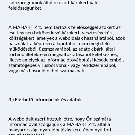
kalózprogramok által okozott károkért való
felelősségünket.
A MAHART Zrt. nem tartozik felelősséggel azokért az
esetlegesen bekövetkező károkért, veszteségekért,
költségekért, amelyek a weboldalak használatából, azok
használatra képtelen állapotából, nem megfelelő
működéséből, üzemzavarából, az adatok bárki által
történő illetéktelen megváltoztatásából keletkeznek,
illetve amelyek az információtovábbítási késedelemből,
számítógépes vírusból vonal- vagy rendszerhibából,
vagy más hasonló okból származnak.
3.) Elérhető információk és adatok
A weboldalt azért hoztuk létre, hogy Ön számára
információval szolgáljunk a MAHART Zrt. által a
magyarországi nyaralóhajózás keretében nyújtott