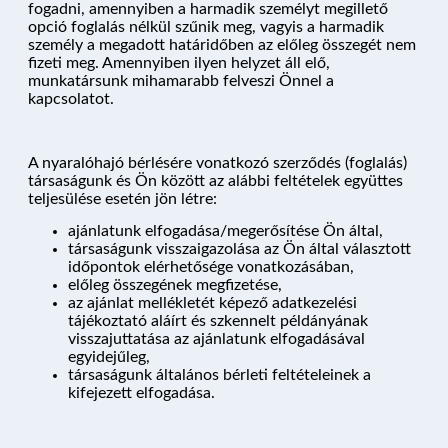
fogadni, amennyiben a harmadik személyt megillető
opció foglalás nélkül szűnik meg, vagyis a harmadik
személy a megadott határidőben az előleg összegét nem
KIKÖTŐK
fizeti meg. Amennyiben ilyen helyzet áll elő,
munkatársunk mihamarabb felveszi Önnel a
kapcsolatot.
ÚTVONALAK
A nyaralóhajó bérlésére vonatkozó szerződés (foglalás)
társaságunk és Ön között az alábbi feltételek együttes
teljesülése esetén jön létre:
KÉRDÉSEK
ajánlatunk elfogadása/megerősítése Ön által,
társaságunk visszaigazolása az Ön által választott
időpontok elérhetősége vonatkozásában,
előleg összegének megfizetése,
PROGRAM
az ajánlat mellékletét képező adatkezelési
tájékoztató aláírt és szkennelt példányának
visszajuttatása az ajánlatunk elfogadásával
egyidejűleg,
társaságunk általános bérleti feltételeinek a
ÁRAK ÉS FOGLALÁS
kifejezett elfogadása.