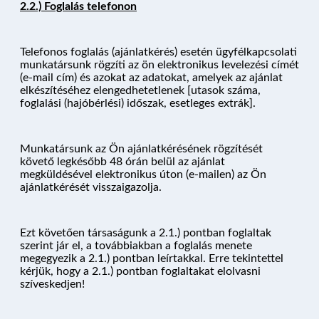
2.2.) Foglalás telefonon
Telefonos foglalás (ajánlatkérés) esetén ügyfélkapcsolati
munkatársunk rögzíti az ön elektronikus levelezési címét
(e-mail cím) és azokat az adatokat, amelyek az ajánlat
elkészítéséhez elengedhetetlenek [utasok száma,
foglalási (hajóbérlési) időszak, esetleges extrák].
Munkatársunk az Ön ajánlatkérésének rögzítését
követő legkésőbb 48 órán belül az ajánlat
megküldésével elektronikus úton (e-mailen) az Ön
ajánlatkérését visszaigazolja.
Ezt követően társaságunk a 2.1.) pontban foglaltak
szerint jár el, a továbbiakban a foglalás menete
megegyezik a 2.1.) pontban leírtakkal. Erre tekintettel
kérjük, hogy a 2.1.) pontban foglaltakat elolvasni
szíveskedjen!