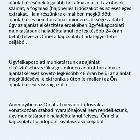
ajánlatkérésének legalább tartalmaznia kell az utasok
számát, a foglalási (hajóbérlési) időszakot és az esetleges
extrákat. Ha a részünkre e-mailben megküldött
ajánlatkérés nem tartalmaz minden szükséges adatot,
úgy az ajánlat elkészítése érdekében ügyfélkapcsolati
munkatársunk haladéktalanul (de legkésőbb 24 órán
belül) felveszi Önnel a kapcsolatot adategyeztetés
céljából.
Ügyfélkapcsolati munkatársunk az ajánlat
elkészítéséhez szükséges minden adatot tartalmazó
ajánlatkérését követő legkésőbb 48 órán belül az ajánlat
megküldésével elektronikus úton (e-mailen) az Ön
ajánlatkérést visszaigazolja.
Amennyiben az Ön által megadott időszakra
vonatkozóan szabad nyaralóhajóval nem rendelkezünk,
úgy munkatársunk haladéktalanul felveszi Önnel a
kapcsolatot új időpont kiválasztása céljából.