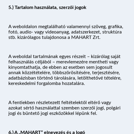
5.) Tartalom használata, szerzői jogok
A weboldalon megtalálható valamennyi szöveg, grafika,
fotó, audio- vagy videoanyag, adatszerkezet, struktúra
stb. kizárólagos tulajdonosa a MAHART Zrt.
A weboldal tartalmának egyes részeit – kizárólag saját
felhasználás céljából – merevlemezére mentheti vagy
kinyomtathatja, de ebben az esetben sem jogosult
annak közzétételére, többszörösítésére, terjesztésére,
adatbázisban történő tárolására, letölthetővé tételére,
kereskedelmi forgalomba hozatalára.
A fentiekben részletezett feltételektől eltérő vagy
azokat sértő használattal szemben szerzői jogi, polgári
jogi és büntető jogi eszközökkel lépünk fel.
6.) A „MAHART” elnevezés és a logó