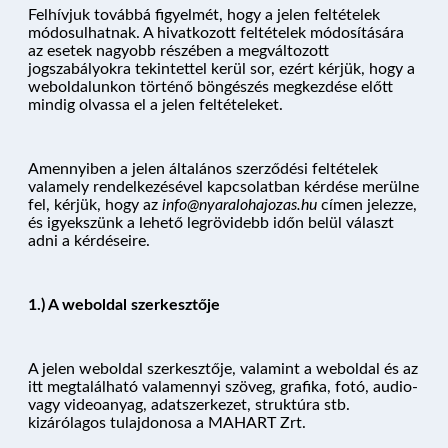
Felhívjuk továbbá figyelmét, hogy a jelen feltételek
módosulhatnak. A hivatkozott feltételek módosítására
az esetek nagyobb részében a megváltozott
jogszabályokra tekintettel kerül sor, ezért kérjük, hogy a
weboldalunkon történő böngészés megkezdése előtt
mindig olvassa el a jelen feltételeket.
Amennyiben a jelen általános szerződési feltételek
valamely rendelkezésével kapcsolatban kérdése merülne
fel, kérjük, hogy az
info@nyaralohajozas.hu
címen jelezze,
és igyekszünk a lehető legrövidebb időn belül választ
adni a kérdéseire.
1.) A weboldal szerkesztője
A jelen weboldal szerkesztője, valamint a weboldal és az
itt megtalálható valamennyi szöveg, grafika, fotó, audio-
vagy videoanyag, adatszerkezet, struktúra stb.
kizárólagos tulajdonosa a MAHART Zrt.