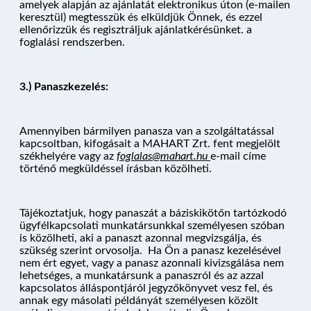
amelyek alapján az ajánlatát elektronikus úton (e-mailen
keresztül) megtesszük és elküldjük Önnek, és ezzel
ellenőrizzük és regisztráljuk ajánlatkérésünket. a
foglalási rendszerben.
3.) Panaszkezelés:
Amennyiben bármilyen panasza van a szolgáltatással
kapcsoltban, kifogásait a MAHART Zrt. fent megjelölt
székhelyére vagy az
foglalas@mahart.hu
e-mail címe
történő megküldéssel írásban közölheti.
Tájékoztatjuk, hogy panaszát a báziskikötőn tartózkodó
ügyfélkapcsolati munkatársunkkal személyesen szóban
is közölheti, aki a panaszt azonnal megvizsgálja, és
szükség szerint orvosolja. Ha Ön a panasz kezelésével
nem ért egyet, vagy a panasz azonnali kivizsgálása nem
lehetséges, a munkatársunk a panaszról és az azzal
kapcsolatos álláspontjáról jegyzőkönyvet vesz fel, és
annak egy másolati példányát személyesen közölt