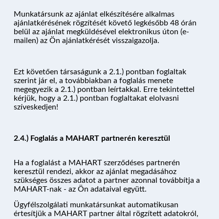
Munkatársunk az ajánlat elkészítésére alkalmas
ajánlatkérésének rögzítését követő legkésőbb 48 órán
belül az ajánlat megküldésével elektronikus úton (e-
mailen) az Ön ajánlatkérését visszaigazolja.
Ezt követően társaságunk a 2.1.) pontban foglaltak
szerint jár el, a továbbiakban a foglalás menete
megegyezik a 2.1.) pontban leírtakkal. Erre tekintettel
kérjük, hogy a 2.1.) pontban foglaltakat elolvasni
szíveskedjen!
2.4.) Foglalás a MAHART partnerén keresztül
Ha a foglalást a MAHART szerződéses partnerén
keresztül rendezi, akkor az ajánlat megadásához
szükséges összes adatot a partner azonnal továbbítja a
MAHART-nak - az Ön adataival együtt.
Ügyfélszolgálati munkatársunkat automatikusan
értesítjük a MAHART partner által rögzített adatokról,