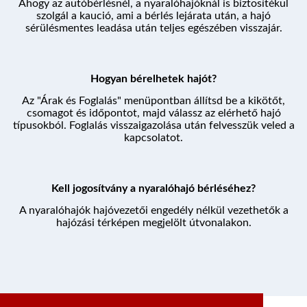
Ahogy az autóbérlésnél, a nyaralóhajóknál is biztosítékul
szolgál a kaució, ami a bérlés lejárata után, a hajó
sérülésmentes leadása után teljes egészében visszajár.
Hogyan bérelhetek hajót?
Az "Árak és Foglalás" menüpontban állítsd be a kikötőt,
csomagot és időpontot, majd válassz az elérhető hajó
típusokból. Foglalás visszaigazolása után felvesszük veled a
kapcsolatot.
Kell jogosítvány a nyaralóhajó bérléséhez?
A nyaralóhajók hajóvezetői engedély nélkül vezethetők a
hajózási térképen megjelölt útvonalakon.