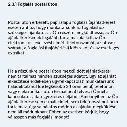
2.3.) Foglalás postai úton
Postai úton érkezett, papíralapú foglalás (ajánlatkérés)
esetén ahhoz, hogy munkatársunk az foglaláshoz
szükséges ajánlatot az Ön részére megküldhesse, az Ön
ajánlatkérésének legalább tartalmaznia kell az Ön
elektronikus levelezési címét, telefonszámát, az utasok
számát, a foglalási (hajóbérlési) időszakot és az esetleges
extrákat.
Ha a részünkre postai úton megküldött ajánlatkérés
nem tartalmaz minden szükséges adatot, úgy az ajánlat
elkészítése érdekében ügyfélkapcsolati munkatársunk
haladéktalanul (de legkésőbb 24 órán belül) telefonon
vagy elektronikus úton (e-mailben) felveszi Önnel a
kapcsolatot adategyeztetés céljából. Amennyiben az Ön
ajánlatkérése sem e-mail címet, sem telefonszámot nem
tartalmaz, úgy sajnálatos módon az ajánlat megküldése
nem áll módunkban. Ebben az esetben kérjük, hogy
válasszon más foglalási módot!