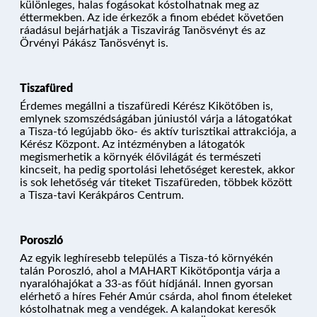
különleges, halas fogásokat kóstolhatnak meg az
éttermekben. Az ide érkezők a finom ebédet követően
ráadásul bejárhatják a Tiszavirág Tanösvényt és az
HAJÓK
Örvényi Pákász Tanösvényt is.
Tiszafüred
KIKÖTŐK
Érdemes megállni a tiszafüredi Kérész Kikötőben is,
emlynek szomszédságában júniustól várja a látogatókat
a Tisza-tó legújabb öko- és aktív turisztikai attrakciója, a
Kérész Központ. Az intézményben a látogatók
ÚTVONALAK
megismerhetik a környék élővilágát és természeti
kincseit, ha pedig sportolási lehetőséget kerestek, akkor
is sok lehetőség vár titeket Tiszafüreden, többek között
a Tisza-tavi Kerákpáros Centrum.
KÉRDÉSEK
Poroszló
Az egyik leghíresebb település a Tisza-tó környékén
PROGRAM
talán Poroszló, ahol a MAHART Kikötőpontja várja a
nyaralóhajókat a 33-as főút hídjánál. Innen gyorsan
elérhető a híres Fehér Amúr csárda, ahol finom ételeket
kóstolhatnak meg a vendégek. A kalandokat keresők