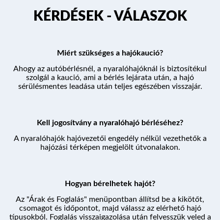
KÉRDÉSEK - VÁLASZOK
Miért szükséges a hajókaució?
Ahogy az autóbérlésnél, a nyaralóhajóknál is biztosítékul
szolgál a kaució, ami a bérlés lejárata után, a hajó
sérülésmentes leadása után teljes egészében visszajár.
Kell jogosítvány a nyaralóhajó bérléséhez?
A nyaralóhajók hajóvezetői engedély nélkül vezethetők a
hajózási térképen megjelölt útvonalakon.
Hogyan bérelhetek hajót?
Az "Árak és Foglalás" menüpontban állítsd be a kikötőt,
csomagot és időpontot, majd válassz az elérhető hajó
típusokból. Foglalás visszaigazolása után felvesszük veled a