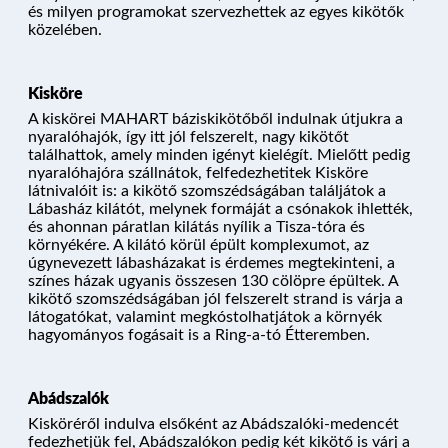
és milyen programokat szervezhettek az egyes kikötők
közelében.
Kisköre
A kiskörei MAHART báziskikötőből indulnak útjukra a
nyaralóhajók, így itt jól felszerelt, nagy kikötőt
találhattok, amely minden igényt kielégít. Mielőtt pedig
nyaralóhajóra szállnátok, felfedezhetitek Kisköre
látnivalóit is: a kikötő szomszédságában találjátok a
Lábasház kilátót, melynek formáját a csónakok ihlették,
és ahonnan páratlan kilátás nyílik a Tisza-tóra és
környékére. A kilátó körül épült komplexumot, az
úgynevezett lábasházakat is érdemes megtekinteni, a
színes házak ugyanis összesen 130 cölöpre épültek. A
kikötő szomszédságában jól felszerelt strand is várja a
látogatókat, valamint megkóstolhatjátok a környék
hagyományos fogásait is a Ring-a-tó Étteremben.
Abádszalók
Kisköréről indulva elsőként az Abádszalóki-medencét
fedezhetjük fel, Abádszalókon pedig két kikötő is várj a