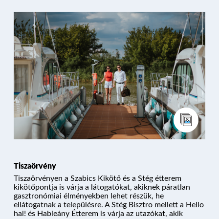
Tiszaörvény
Tiszaörvényen a Szabics Kikötő és a
Stég étterem
kikötőpontja is várja a látogatókat, akiknek páratlan
gasztronómiai élményekben lehet részük, he
ellátogatnak a településre. A Stég Bisztro mellett a Hello
NYARALÓHAJÓZÁS
hal! és Hableány Étterem is várja az utazókat, akik