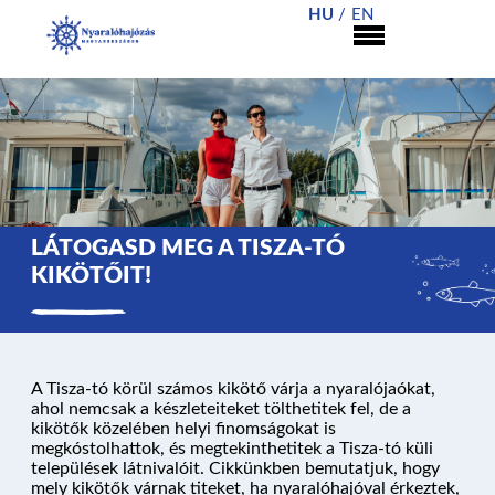
HU
EN
LÁTOGASD MEG A TISZA-TÓ
KIKÖTŐIT!
A Tisza-tó körül számos kikötő várja a nyaralójaókat,
ahol nemcsak a készleteiteket tölthetitek fel, de a
kikötők közelében helyi finomságokat is
megkóstolhattok, és megtekinthetitek a Tisza-tó küli
települések látnivalóit. Cikkünkben bemutatjuk, hogy
mely kikötők várnak titeket, ha nyaralóhajóval érkeztek,