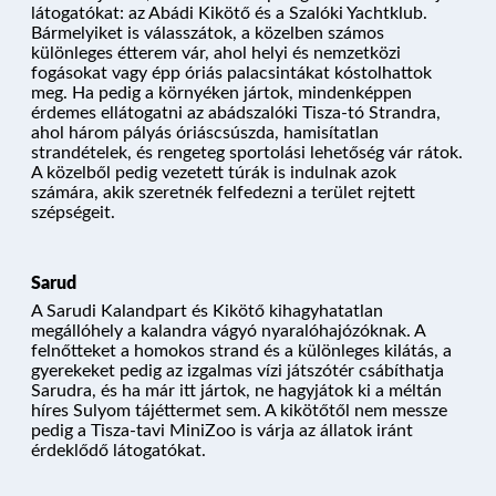
látogatókat: az Abádi Kikötő és a Szalóki Yachtklub.
Bármelyiket is válasszátok, a közelben számos
különleges étterem vár, ahol helyi és nemzetközi
fogásokat vagy épp óriás palacsintákat kóstolhattok
meg. Ha pedig a környéken jártok, mindenképpen
érdemes ellátogatni az abádszalóki Tisza-tó Strandra,
ahol három pályás óriáscsúszda, hamisítatlan
strandételek, és rengeteg sportolási lehetőség vár rátok.
A közelből pedig vezetett túrák is indulnak azok
számára, akik szeretnék felfedezni a terület rejtett
szépségeit.
Sarud
A Sarudi Kalandpart és Kikötő kihagyhatatlan
megállóhely a kalandra vágyó nyaralóhajózóknak. A
felnőtteket a homokos strand és a különleges kilátás, a
gyerekeket pedig az izgalmas vízi játszótér csábíthatja
Sarudra, és ha már itt jártok, ne hagyjátok ki a méltán
híres Sulyom tájéttermet sem. A kikötőtől nem messze
pedig a Tisza-tavi MiniZoo is várja az állatok iránt
érdeklődő látogatókat.