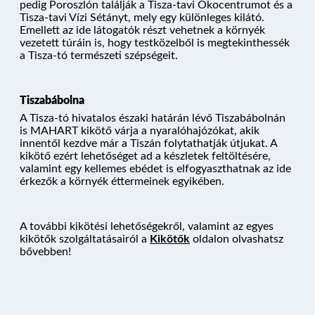
pedig Poroszlón találják a Tisza-tavi Ökocentrumot és a
ÁRAK ÉS FOGLALÁS
Tisza-tavi Vízi Sétányt, mely egy különleges kilátó.
Emellett az ide látogatók részt vehetnek a környék
vezetett túráin is, hogy testközelből is megtekinthessék
a Tisza-tó természeti szépségeit.
Tiszabábolna
A Tisza-tó hivatalos északi határán lévő Tiszabábolnán
is MAHART kikötő várja a nyaralóhajózókat, akik
innentől kezdve már a Tiszán folytathatják útjukat. A
kikötő ezért lehetőséget ad a készletek feltöltésére,
valamint egy kellemes ebédet is elfogyaszthatnak az ide
érkezők a környék éttermeinek egyikében.
A további kikötési lehetőségekről, valamint az egyes
kikötők szolgáltatásairól a
Kikötők
oldalon olvashatsz
bővebben!