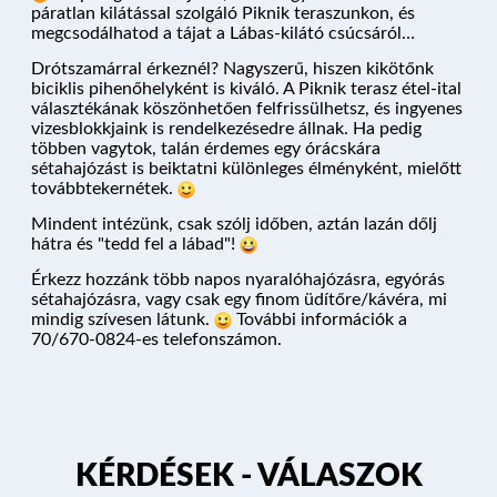
páratlan kilátással szolgáló Piknik teraszunkon, és
megcsodálhatod a tájat a Lábas-kilátó csúcsáról…
Drótszamárral érkeznél? Nagyszerű, hiszen kikötőnk
biciklis pihenőhelyként is kiváló. A Piknik terasz étel-ital
NYARALÓHAJÓZÁS
választékának köszönhetően felfrissülhetsz, és ingyenes
vizesblokkjaink is rendelkezésedre állnak. Ha pedig
többen vagytok, talán érdemes egy órácskára
sétahajózást is beiktatni különleges élményként, mielőtt
továbbtekernétek.
HAJÓK
Mindent intézünk, csak szólj időben, aztán lazán dőlj
hátra és "tedd fel a lábad"!
KIKÖTŐK
Érkezz hozzánk több napos nyaralóhajózásra, egyórás
sétahajózásra, vagy csak egy finom üdítőre/kávéra, mi
mindig szívesen látunk.
További információk a
70/670-0824-es telefonszámon.
ÚTVONALAK
KÉRDÉSEK
KÉRDÉSEK - VÁLASZOK