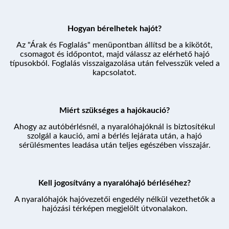
PROGRAM
Hogyan bérelhetek hajót?
Az "Árak és Foglalás" menüpontban állítsd be a kikötőt,
csomagot és időpontot, majd válassz az elérhető hajó
típusokból. Foglalás visszaigazolása után felvesszük veled a
ÁRAK ÉS FOGLALÁS
kapcsolatot.
Miért szükséges a hajókaució?
Ahogy az autóbérlésnél, a nyaralóhajóknál is biztosítékul
szolgál a kaució, ami a bérlés lejárata után, a hajó
sérülésmentes leadása után teljes egészében visszajár.
Kell jogosítvány a nyaralóhajó bérléséhez?
A nyaralóhajók hajóvezetői engedély nélkül vezethetők a
hajózási térképen megjelölt útvonalakon.