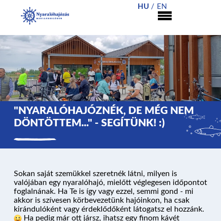
HU
EN
"NYARALÓHAJÓZNÉK, DE MÉG NEM
DÖNTÖTTEM..." - SEGÍTÜNK! :)
Sokan saját szemükkel szeretnék látni, milyen is
valójában egy nyaralóhajó, mielőtt véglegesen időpontot
foglalnának. Ha Te is így vagy ezzel, semmi gond - mi
akkor is szívesen körbevezetünk hajóinkon, ha csak
kirándulóként vagy érdeklődőként látogatsz el hozzánk.
Ha pedig már ott jársz, ihatsz egy finom kávét