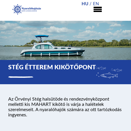
HU
EN
STÉG ÉTTEREM KIKÖTŐPONT
NYARALÓHAJÓZÁS
Az Örvényi Stég halsütöde és rendezvényközpont
melletti kis MAHART kikötő is várja a halételek
szerelmeseit. A nyaralóhajók számára az ott tartózkodás
HAJÓK
ingyenes.