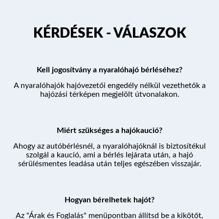
KIKÖTŐK
KÉRDÉSEK - VÁLASZOK
ÚTVONALAK
Kell jogosítvány a nyaralóhajó bérléséhez?
KÉRDÉSEK
A nyaralóhajók hajóvezetői engedély nélkül vezethetők a
hajózási térképen megjelölt útvonalakon.
PROGRAM
Miért szükséges a hajókaució?
Ahogy az autóbérlésnél, a nyaralóhajóknál is biztosítékul
szolgál a kaució, ami a bérlés lejárata után, a hajó
sérülésmentes leadása után teljes egészében visszajár.
ÁRAK ÉS FOGLALÁS
Hogyan bérelhetek hajót?
Az "Árak és Foglalás" menüpontban állítsd be a kikötőt,