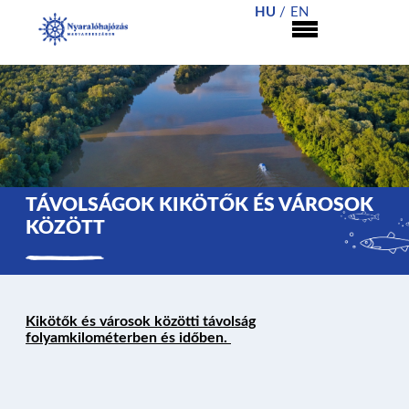
HU
EN
TÁVOLSÁGOK KIKÖTŐK ÉS VÁROSOK
KÖZÖTT
NYARALÓHAJÓZÁS
Kikötők és városok közötti távolság
HAJÓK
folyamkilométerben és időben.
KIKÖTŐK