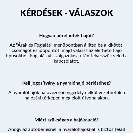
KÉRDÉSEK - VÁLASZOK
ÚTVONALAK
Hogyan bérelhetek hajót?
Az "Árak és Foglalás" menüpontban állítsd be a kikötőt,
KÉRDÉSEK
csomagot és időpontot, majd válassz az elérhető hajó
típusokból. Foglalás visszaigazolása után felvesszük veled a
kapcsolatot.
PROGRAM
Kell jogosítvány a nyaralóhajó bérléséhez?
A nyaralóhajók hajóvezetői engedély nélkül vezethetők a
hajózási térképen megjelölt útvonalakon.
ÁRAK ÉS FOGLALÁS
Miért szükséges a hajókaució?
Ahogy az autóbérlésnél, a nyaralóhajóknál is biztosítékul