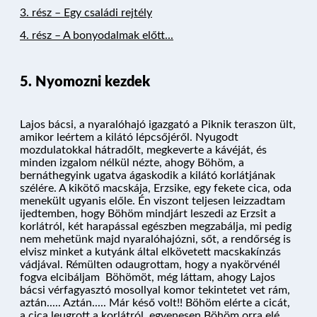
3. rész – Egy
családi
rejtély
4. rész – A bonyodalmak előtt...
5. Nyomozni kezdek
Lajos bácsi, a nyaralóhajó igazgató a Piknik teraszon ült,
amikor leértem a kilátó lépcsőjéről. Nyugodt
mozdulatokkal hátradőlt, megkeverte a kávéját, és
minden izgalom nélkül nézte, ahogy Böhöm, a
bernáthegyink ugatva ágaskodik a kilátó korlátjának
szélére. A kikötő macskája, Erzsike, egy fekete cica, oda
menekült ugyanis előle. Én viszont teljesen leizzadtam
ijedtemben, hogy Böhöm mindjárt leszedi az Erzsit a
korlátról, két harapással egészben megzabálja, mi pedig
nem mehetünk majd nyaralóhajózni, sőt, a rendőrség is
elvisz minket a kutyánk által elkövetett macskakínzás
vádjával. Rémülten odaugrottam, hogy a nyakörvénél
fogva elcibáljam Böhömöt, még láttam, ahogy Lajos
bácsi vérfagyasztó mosollyal komor tekintetet vet rám,
aztán..... Aztán..... Már késő volt!! Böhöm elérte a cicát,
a cica leugrott a korlátról, egyenesen Böhöm orra elé,