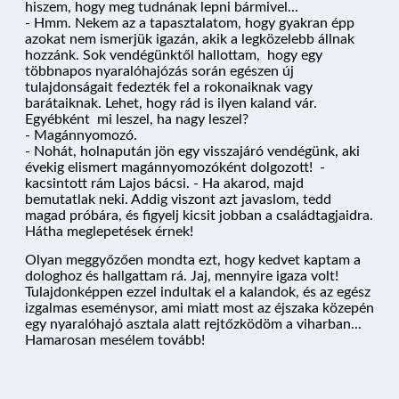
hiszem, hogy meg tudnának lepni bármivel...
KÉRDÉSEK
- Hmm. Nekem az a tapasztalatom, hogy gyakran épp
azokat nem ismerjük igazán, akik a legközelebb állnak
hozzánk. Sok vendégünktől hallottam, hogy egy
többnapos nyaralóhajózás során egészen új
PROGRAM
tulajdonságait fedezték fel a rokonaiknak vagy
barátaiknak. Lehet, hogy rád is ilyen kaland vár.
Egyébként mi leszel, ha nagy leszel?
- Magánnyomozó.
- Nohát, holnapután jön egy visszajáró vendégünk, aki
évekig elismert magánnyomozóként dolgozott! -
ÁRAK ÉS FOGLALÁS
kacsintott rám Lajos bácsi. - Ha akarod, majd
bemutatlak neki. Addig viszont azt javaslom, tedd
magad próbára, és figyelj kicsit jobban a családtagjaidra.
Hátha meglepetések érnek!
Olyan meggyőzően mondta ezt, hogy kedvet kaptam a
dologhoz és hallgattam rá. Jaj, mennyire igaza volt!
Tulajdonképpen ezzel indultak el a kalandok, és az egész
izgalmas eseménysor, ami miatt most az éjszaka közepén
egy nyaralóhajó asztala alatt rejtőzködöm a viharban...
Hamarosan mesélem tovább!