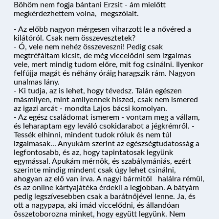
Böhöm nem fogja bántani Erzsit - ám mielőtt
megkérdezhettem volna, megszólalt.
- Az előbb nagyon mérgesen viharzott le a nővéred a
kilátóról. Csak nem összevesztetek?
- Ó, vele nem nehéz összeveszni! Pedig csak
megtréfáltam kicsit, de még viccelődni sem izgalmas
vele, mert mindig tudom előre, mit fog csinálni. Ilyenkor
NYARALÓHAJÓZÁS
felfújja magát és néhány óráig haragszik rám. Nagyon
unalmas lány.
- Ki tudja, az is lehet, hogy tévedsz. Talán egészen
másmilyen, mint amilyennek hiszed, csak nem ismered
HAJÓK
az igazi arcát - mondta Lajos bácsi komolyan.
- Az egész családomat ismerem - vontam meg a vállam,
és leharaptam egy leváló csokidarabot a jégkrémről. -
Tessék elhinni, mindent tudok róluk és nem túl
izgalmasak... Anyukám szerint az egészségtudatosság a
KIKÖTŐK
legfontosabb, és az, hogy tapintatosak legyünk
egymással. Apukám mérnök, és szabálymániás, ezért
szerinte mindig mindent csak úgy lehet csinálni,
ahogyan az elő van írva. A nagyi bármitől halálra rémül,
ÚTVONALAK
és az online kártyajátéka érdekli a legjobban. A bátyám
pedig legszívesebben csak a barátnőjével lenne. Ja, és
ott a nagypapa, aki imád viccelődni, és állandóan
összetoborozna minket, hogy együtt legyünk. Nem