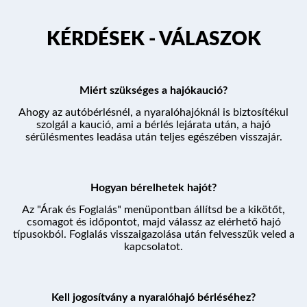
KÉRDÉSEK - VÁLASZOK
Miért szükséges a hajókaució?
Ahogy az autóbérlésnél, a nyaralóhajóknál is biztosítékul
szolgál a kaució, ami a bérlés lejárata után, a hajó
sérülésmentes leadása után teljes egészében visszajár.
Hogyan bérelhetek hajót?
Az "Árak és Foglalás" menüpontban állítsd be a kikötőt,
csomagot és időpontot, majd válassz az elérhető hajó
típusokból. Foglalás visszaigazolása után felvesszük veled a
kapcsolatot.
Kell jogosítvány a nyaralóhajó bérléséhez?