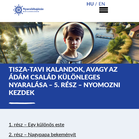
HU
EN
TISZA-TAVI KALANDOK, AVAGY AZ
ÁDÁM CSALÁD KÜLÖNLEGES
NYARALÁSA – 5. RÉSZ – NYOMOZNI
KEZDEK
1.
r
ész – Egy különös este
2. rész – Nagypapa bekeményít