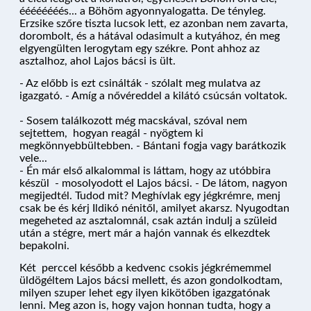
éééééééés... a Böhöm agyonnyalogatta. De tényleg.
Erzsike szőre tiszta lucsok lett, ez azonban nem zavarta,
dorombolt, és a hátával odasimult a kutyához, én meg
elgyengülten lerogytam egy székre. Pont ahhoz az
asztalhoz, ahol Lajos bácsi is ült.
- Az előbb is ezt csinálták - szólalt meg mulatva az
igazgató. - Amíg a nővéreddel a kilátó csúcsán voltatok.
- Sosem találkozott még macskával, szóval nem
sejtettem, hogyan reagál - nyögtem ki
megkönnyebbültebben. - Bántani fogja vagy barátkozik
vele...
- Én már első alkalommal is láttam, hogy az utóbbira
készül - mosolyodott el Lajos bácsi. - De látom, nagyon
megijedtél. Tudod mit? Meghívlak egy jégkrémre, menj
csak be és kérj Ildikó nénitől, amilyet akarsz. Nyugodtan
megeheted az asztalomnál, csak aztán indulj a szüleid
után a stégre, mert már a hajón vannak és elkezdtek
bepakolni.
Két perccel később a kedvenc csokis jégkrémemmel
üldögéltem Lajos bácsi mellett, és azon gondolkodtam,
milyen szuper lehet egy ilyen kikötőben igazgatónak
lenni. Meg azon is, hogy vajon honnan tudta, hogy a