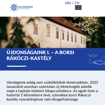
HU
EN
ÚJDONSÁGAINK I. – A BORSI
RÁKÓCZI-KASTÉLY
Vendégeink eddig sem szűkölködtek élményekben, 2025
tavaszától azonban számtalan új lehetőségük adódik
majd a hajózás közbeni kikapcsolódásra. Az egyik ilyen a
határtól 1 kilométerre lévő, szlovákiai borsi Rákóczi-
kastély nyaralóhajóval való látogathatósága.