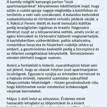
A kastély mögött kanyargó parton "úszó
apartmanjainkkal" kényelmesen kiköthetünk majd, hogy
aztán a család apraja-nagyja megtalálja a kastélyban és
területén a neki való szórakozást. A kalandos kedvűeket
szabadulószoba és történelmi virtuális játékok várják, a
II. Rákóczi Ferenc életét és korát bemutató kiállítás
pedig lenyűgözően izgalmas és kreatív. Nagyszerű
élményt nyújt az a körpanoráma vetítés, amely során az
egész környéket és történelmi hátterét megismerhetjük.
A kastélykertben vízikeréktábor, pallós sétaösvény,
romantikus tavacska és fűszerkert csábítja sétára az
embert, a gasztronómia kedvelőit pedig a borospince és
az étterem szolgáltatásai kényeztetik. Természetesen
minden elérhető magyar nyelven.
Amint a fentiekből is kiderül, nyaralóhajózni közel sem
azt jelenti, hogy az utasok folyton úszó apartmanjukon
ücsörögnek. Egyszerre nyújtja az érintetlen természet és
a hajózás örömét, valamint számtalan szárazföldi
kikapcsolódás lehetőségét – hiszen gondoskodunk róla,
hogy kikötéseitek során mindenhol érdekességek
várjanak benneteket.
NYARALÓHAJÓZÁS
Május 1-étől indul az előszezon. Érdemes minél
hamarabb lefoglalni az időpontokat és a kívánt