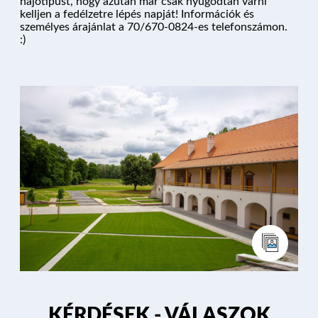
hajótípust, hogy azután már csak nyugodtan várni
kelljen a fedélzetre lépés napját! Információk és
HAJÓK
személyes árajánlat a 70/670-0824-es telefonszámon.
:)
KIKÖTŐK
ÚTVONALAK
KÉRDÉSEK
PROGRAM
KÉRDÉSEK - VÁLASZOK