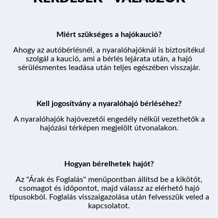
ÁRAK ÉS FOGLALÁS
Miért szükséges a hajókaució?
Ahogy az autóbérlésnél, a nyaralóhajóknál is biztosítékul
szolgál a kaució, ami a bérlés lejárata után, a hajó
sérülésmentes leadása után teljes egészében visszajár.
Kell jogosítvány a nyaralóhajó bérléséhez?
A nyaralóhajók hajóvezetői engedély nélkül vezethetők a
hajózási térképen megjelölt útvonalakon.
Hogyan bérelhetek hajót?
Az "Árak és Foglalás" menüpontban állítsd be a kikötőt,
csomagot és időpontot, majd válassz az elérhető hajó
típusokból. Foglalás visszaigazolása után felvesszük veled a
kapcsolatot.