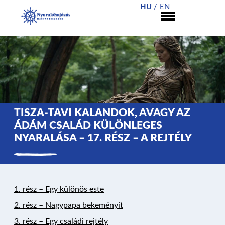
HU
EN
TISZA-TAVI KALANDOK, AVAGY AZ
ÁDÁM CSALÁD KÜLÖNLEGES
NYARALÁSA – 17. RÉSZ – A REJTÉLY
1.
r
ész – Egy különös este
2. rész – Nagypapa bekeményít
3. rész – Egy
családi
rejtély