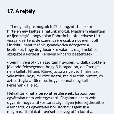
17. A rejtély
- Ti meg mit pusmogtok itt?! - hangzott fel ekkor
hirtelen egy kiáltás a hátunk mögül. Majdnem elájultam
az ijedtségtől, hogy talán Rabutin halott kedvese tért
vissza kísérteni, de szerencsére csak a nővérem volt.
Undokul bámult ránk, gyanakodva nézegette a
kezünket, hogy dugdosunk-e valamit, majd nekünk
szegezte a kérdést. - Milyen kincsről beszéltetek?
- Semmilyenről - válaszoltam hűvösen. Oldalba böktem
jövendő feleségemet, hogy ő is tagadjon, de Csengét
nem kellett félteni. Rányújtotta a nyelvét Timire, azt
válaszolta, hogy mi köze hozzá, majd arrébb húzott, és
azt suttogta a fülembe, hogy azonnal meg kell
keresnünk a jelet.
Nekiálltunk hát a terep átfésülésének. Ez azonban
egyáltalán nem volt egyszerű. Fogalmunk sem volt
ugyanis, hogy a titkos társaság milyen jelet rejthetett el
a kincsről, és egyáltalán hol. Körbevizsgáltuk a
megmaradt falakat, rávésett szöveg után kutatva.