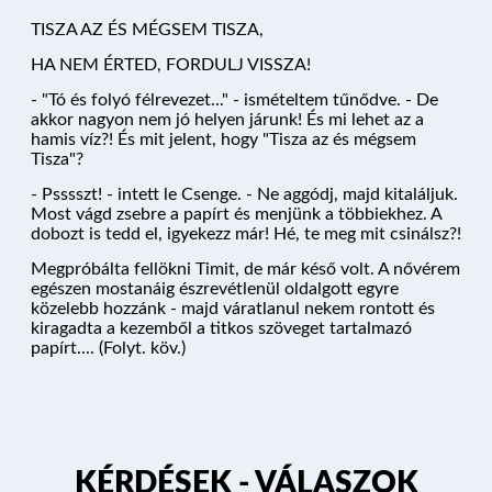
TISZA AZ ÉS MÉGSEM TISZA,
HA NEM ÉRTED, FORDULJ VISSZA!
- "Tó és folyó félrevezet..." - ismételtem tűnődve. - De
akkor nagyon nem jó helyen járunk! És mi lehet az a
hamis víz?! És mit jelent, hogy "Tisza az és mégsem
Tisza"?
- Psssszt! - intett le Csenge. - Ne aggódj, majd kitaláljuk.
Most vágd zsebre a papírt és menjünk a többiekhez. A
dobozt is tedd el, igyekezz már! Hé, te meg mit csinálsz?!
Megpróbálta fellökni Timit, de már késő volt. A nővérem
egészen mostanáig észrevétlenül oldalgott egyre
közelebb hozzánk - majd váratlanul nekem rontott és
kiragadta a kezemből a titkos szöveget tartalmazó
papírt.... (Folyt. köv.)
KÉRDÉSEK - VÁLASZOK