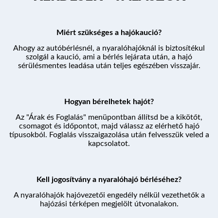
Miért szükséges a hajókaució?
Ahogy az autóbérlésnél, a nyaralóhajóknál is biztosítékul
szolgál a kaució, ami a bérlés lejárata után, a hajó
sérülésmentes leadása után teljes egészében visszajár.
Hogyan bérelhetek hajót?
Az "Árak és Foglalás" menüpontban állítsd be a kikötőt,
csomagot és időpontot, majd válassz az elérhető hajó
típusokból. Foglalás visszaigazolása után felvesszük veled a
kapcsolatot.
Kell jogosítvány a nyaralóhajó bérléséhez?
A nyaralóhajók hajóvezetői engedély nélkül vezethetők a
hajózási térképen megjelölt útvonalakon.