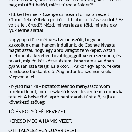
meg mi ütött beléd, miért túrod a földet?!
ÚTVONALAK
- Itt kell lennie! - Csenge csinosan formára reszelt
körmei feketélltek a portól. - Itt, ahol a ló ágaskodott! Ez
volt a jel, érted?! Nézd, milyen laza a föld, mintha egy
lyuk lenne alatta!
KÉRDÉSEK
Nagypapa türelmét vesztve odaszólt, hogy ne
guggoljunk már, hanem induljunk, de Csenge kivágta
magát azzal, hogy egy apró virágot fényképez. Aztán
telefonnal a kezében továbbguggolt velem szemben, és
PROGRAM
takart, míg én két kézzel ástam, kapartam a valóban
gyanúsan laza talajt. És akkor...! Akkor egy apró, fekete
fémdoboz bukkant elő. Alig hittünk a szemünknek.
Megvan a jel...
- Nyisd már ki! - biztatott leendő menyasszonyom
ÁRAK ÉS FOGLALÁS
türelmetlenül, mire reszkető kézzel leszedtem a dobozka
tetejét. A belsejéből apró papírdarab tűnt elő, rajta a
következő szöveg:
TÓ ÉS FOLYÓ FÉLREVEZET,
KERESD MEG A HAMIS VIZET,
OTT TALÁLSZ EGY ÚJABB JELET.