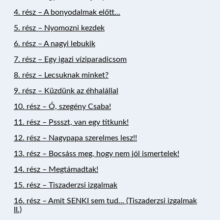
4. rész – A bonyodalmak előtt...
5. rész – Nyomozni kezdek
6. rész – A nagyi lebukik
7. rész – Egy igazi
víziparadic
som
8. rész – Lecsuknak minket?
9. rész – Küzdünk az éhhalállal
10. rész – Ó, szegény
Csaba!
11. rész – Ps
ss
zt, van
egy
titkunk!
12. rész – Nagypapa szerelmes lesz!!
13. rész – Bocsáss meg, hogy nem jól ismertelek!
14. rész – Megtámadtak!
15. rész – Tiszaderzsi izgalmak
16. rész – Amit SENKI sem tud... (Tiszaderzsi izgalmak
II.)