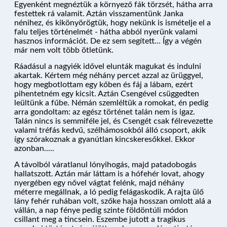
Egyenként megnéztük a környező fák törzsét, hátha arra
festettek rá valamit. Aztán visszamentünk Janka
nénihez, és kikönyörögtük, hogy nekünk is ismételje el a
falu teljes történelmét - hátha abból nyerünk valami
hasznos információt. De ez sem segített... Így a végén
már nem volt több ötletünk.
Ráadásul a nagyiék idővel elunták magukat és indulni
akartak. Kértem még néhány percet azzal az ürüggyel,
hogy megbotlottam egy kőben és fáj a lábam, ezért
pihentetném egy kicsit. Aztán Csengével csüggedten
leültünk a fűbe. Némán szemléltük a romokat, én pedig
arra gondoltam: az egész történet talán nem is igaz.
Talán nincs is semmiféle jel, és Csengét csak félrevezette
valami tréfás kedvű, szélhámosokból álló csoport, akik
így szórakoznak a gyanútlan kincskeresőkkel. Ekkor
azonban.....
A távolból váratlanul lónyihogás, majd patadobogás
hallatszott. Aztán már láttam is a hófehér lovat, ahogy
nyergében egy nővel vágtat felénk, majd néhány
méterre megállnak, a ló pedig felágaskodik. A rajta ülő
lány fehér ruhában volt, szőke haja hosszan omlott alá a
vállán, a nap fénye pedig szinte földöntúli módon
csillant meg a tincsein. Eszembe jutott a tragikus