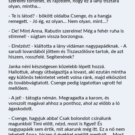
szerelmi történet, és rájöttem, hogy ez a lány tisztára
olyan, mintha...
- Te is látod? - bökött oldalba Csenge, és a hangja
remegett. - Jó ég, ez olyan... Nem olyan, mint...?
- De! Mint Anna, Rabutin szerelme! Még a fehér ruha is
stimmel! - súgtam vissza borzongva.
- Elnézést! - kiáltotta a lány vidáman nagypapáéknak. - A
sarudi lovardából jöttem és Tiszaszőlősre tartok, de azt
hiszem, rosszfelé. Segítenének?
Janka néni készségesen közelebb lépett hozzá.
Hallottuk, ahogy útbaigazítja a lovast, aki ezután mintha
NYARALÓHAJÓZÁS
egy különös tekintetet vetett volna ránk, majd elköszönt
és továbbvágtatott. Csenge pedig izgatottan ugrott fel
mellőlem.
- A jel! - tátogta némán. Megragadta a karom, és
HAJÓK
vonszolt magával ahhoz a ponthoz, ahol az előbb a ló
ágaskodott.
- Csenge, hagyjuk abba! Csak bolondot csinálunk
KIKÖTŐK
magunkból Timi előtt, nézd, most is figyel! És
nagypapáék sem értik, mit akarunk még itt. Ez a nő nem
lehetett Anna, hiszen ő évekkel ezelőtt meghalt.... Most