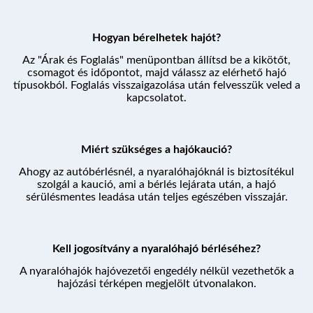
Hogyan bérelhetek hajót?
Az "Árak és Foglalás" menüpontban állítsd be a kikötőt,
csomagot és időpontot, majd válassz az elérhető hajó
típusokból. Foglalás visszaigazolása után felvesszük veled a
kapcsolatot.
Miért szükséges a hajókaució?
Ahogy az autóbérlésnél, a nyaralóhajóknál is biztosítékul
szolgál a kaució, ami a bérlés lejárata után, a hajó
sérülésmentes leadása után teljes egészében visszajár.
Kell jogosítvány a nyaralóhajó bérléséhez?
A nyaralóhajók hajóvezetői engedély nélkül vezethetők a
hajózási térképen megjelölt útvonalakon.