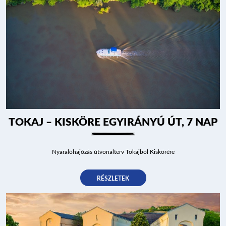
TOKAJ – KISKÖRE EGYIRÁNYÚ ÚT, 7 NAP
Nyaralóhajózás útvonalterv Tokajból Kiskörére
RÉSZLETEK