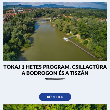
HAJÓK
KIKÖTŐK
ÚTVONALAK
KÉRDÉSEK
TOKAJ 1 HETES PROGRAM, CSILLAGTÚRA
A BODROGON ÉS A TISZÁN
PROGRAM
RÉSZLETEK
ÁRAK ÉS FOGLALÁS